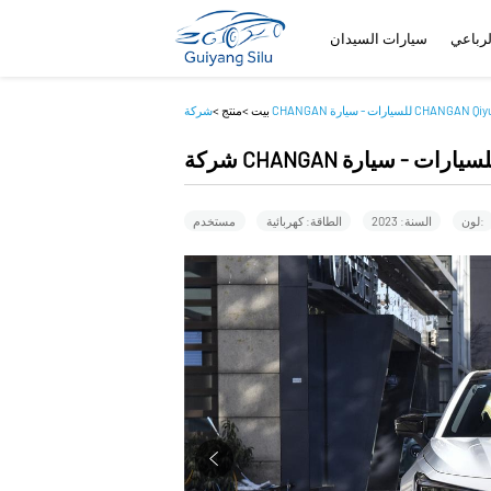
لرباعي
سيارات السيدان
يارات - سيارة CHANGAN Qiyuan A06
بيت
>
منتج
>
لون:
السنة: 2023
الطاقة: كهربائية
مستخدم