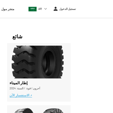
متجر مول
AR
تسجيل الدخول
شائع
إطار الميناء
آحرون
/
قوة:
/
السنة: 2024
الاستفسار الآن