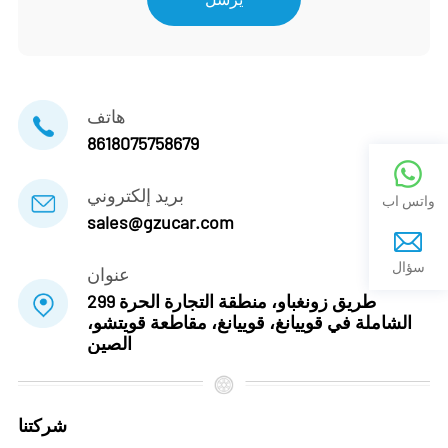
هاتف
8618075758679
بريد إلكتروني
واتس اب
sales@gzucar.com
سؤال
عنوان
299 طريق زونغباو، منطقة التجارة الحرة
الشاملة في قوييانغ، قوييانغ، مقاطعة قويتشو،
الصين
شركتنا